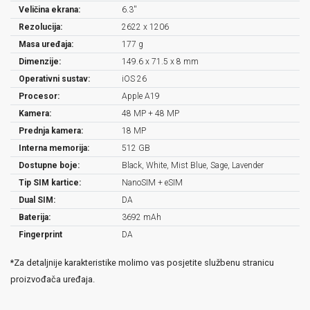
Veličina ekrana:
6.3''
Rezolucija:
2622 x 1206
Masa uređaja:
177 g
Dimenzije:
149.6 x 71.5 x 8 mm
Operativni sustav:
iOS 26
Procesor:
Apple A19
Kamera:
48 MP + 48 MP
Prednja kamera:
18 MP
Interna memorija:
512 GB
Dostupne boje:
Black, White, Mist Blue, Sage, Lavender
Tip SIM kartice:
NanoSIM + eSIM
Dual SIM:
DA
Baterija:
3692 mAh
Fingerprint
DA
*Za detaljnije karakteristike molimo vas posjetite službenu stranicu
proizvođača uređaja.