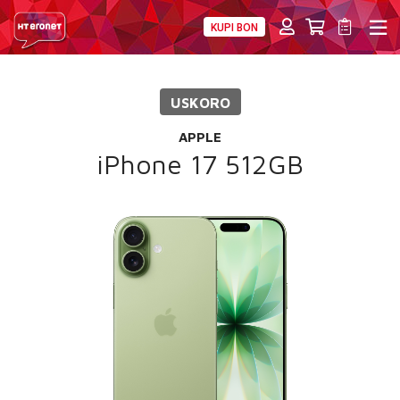
KUPI BON
PRIVATNI
POSLOVNI
DIGITALNA RJEŠENJA
HT ERONET
USKORO
4XL
APPLE
MOBILNA
iPhone 17 512GB
!HEJ
INTERNET+TV
PRIJENOS BROJA
AKCIJE
MOJ PROFIL