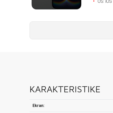
OS: iOS
E-RAČUN
PODRŠKA
TELEFONSKI IMENIK
KARAKTERISTIKE
Ekran: