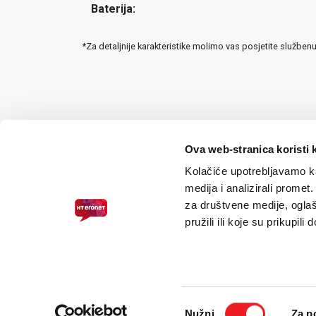
Baterija:
*Za detaljnije karakteristike molimo vas posjetite služben
Ova web-stranica koristi 
Kolačiće upotrebljavamo ka
medija i analizirali promet
za društvene medije, oglaš
pružili ili koje su prikupili
PRISTUPAČNOST ZA SLABOVIDNE
© 2026.
HT ERONET
. Sva prava pridržana /
Pravne napomene
/
S
Odabir
Nužni
Za p