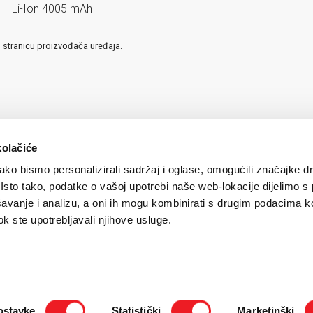
Li-Ion 4005 mAh
u stranicu proizvođača uređaja.
kolačiće
ko bismo personalizirali sadržaj i oglase, omogućili značajke d
. Isto tako, podatke o vašoj upotrebi naše web-lokacije dijelimo s
avanje i analizu, a oni ih mogu kombinirati s drugim podacima k
 dok ste upotrebljavali njihove usluge.
igurnost plaćanja kreditnim karticama
/
Uvjeti korištenja
/
Politika zaštite privatnosti k
ostavke
Statistički
Marketinški