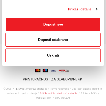
Interna memorija:
512 GB
Tip SIM kartice:
Nano-SIM + eSIM
Prikaži detalje
Dual SIM:
DA
Baterija:
4870 mAh
Dopusti sve
*Za detaljnije karakteristike molimo vas posjetite službenu stranicu
proizvođača uređaja.
Dopusti odabrano
Uskrati
PRISTUPAČNOST ZA SLABOVIDNE
© 2026.
HT ERONET
. Sva prava pridržana /
Pravne napomene
/
Sigurnost plaćanja kreditnim
karticama
/
Uvjeti korištenja
/
Politika zaštite privatnosti korisnika
/
Politika kolačića
/
Web dizajn
by THE BIG IDEA LAB