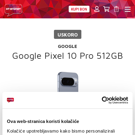
KUPI BON
PRIVATNI
POSLOVNI
DIGITALNA RJEŠENJA
HT ERONET
USKORO
4XL
GOOGLE
MOBILNA
Google Pixel 10 Pro 512GB
!HEJ
INTERNET+TV
PRIJENOS BROJA
AKCIJE
Ova web-stranica koristi kolačiće
MOJ PROFIL
Kolačiće upotrebljavamo kako bismo personalizirali