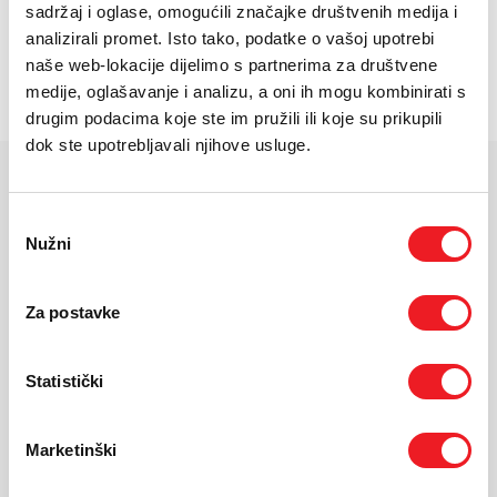
E-RAČUN
sadržaj i oglase, omogućili značajke društvenih medija i
Zaslon: 6.3'''' LTPO OLED, 120Hz, HDR10+
analizirali promet. Isto tako, podatke o vašoj upotrebi
PODRŠKA
naše web-lokacije dijelimo s partnerima za društvene
Kamera: 50MP+48MP+48MP, prednja: 42MP
medije, oglašavanje i analizu, a oni ih mogu kombinirati s
Baterija: 4870 mAh
TELEFONSKI IMENIK
drugim podacima koje ste im pružili ili koje su prikupili
dok ste upotrebljavali njihove usluge.
KARAKTERISTIKE
Odabir
Nužni
pristanka
Ekran:
LTPO OLED, 120Hz, HDR10+
Veličina ekrana:
6.3"
Rezolucija:
2856x1280
Za postavke
Masa uređaja:
207 g
Dimenzije:
152.8 x 72 x 8.5 mm
Statistički
Operativni sustav:
Android 16
Procesor:
Google Tensor G5
Kamera:
50 MP + 48 MP + 48 MP
Marketinški
Prednja kamera:
42 MP