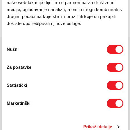
E-RAČUN
naše web-lokacije dijelimo s partnerima za društvene
Zaslon: 6.7''''
medije, oglašavanje i analizu, a oni ih mogu kombinirati s
PODRŠKA
drugim podacima koje ste im pružili ili koje su prikupili
Kamera: 50 MP + 8 MP + 5 MP, prednja: 12 MP
dok ste upotrebljavali njihove usluge.
Baterija: 5000 mAh
TELEFONSKI IMENIK
Odabir
Nužni
pristanka
KARAKTERISTIKE
Ekran:
Super AMOLED, 120Hz
Za postavke
Veličina ekrana:
6.7"
Rezolucija:
2340x1080
Statistički
Masa uređaja:
196g
Dimenzije:
162.9 x 78.2 x 7.4 mm
Procesor:
Exynos 1480
Marketinški
Kamera:
50 MP + 8 MP + 5 M
Prednja kamera:
12 MP
Baterija:
5000 mAh
Prikaži detalje