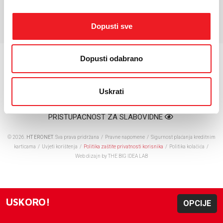
*Za detaljnije karakteristike molimo vas posjetite službenu stranicu
proizvođača uređaja.
Dopusti sve
Dopusti odabrano
Uskrati
PRISTUPAČNOST ZA SLABOVIDNE
© 2026.
HT ERONET
. Sva prava pridržana /
Pravne napomene
/
Sigurnost plaćanja kreditnim
karticama
/
Uvjeti korištenja
/
Politika zaštite privatnosti korisnika
/
Politika kolačića
/
Web dizajn
by THE BIG IDEA LAB
USKORO!
OPCIJE