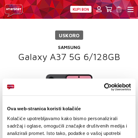
KUPI BON
PRIVATNI
POSLOVNI
DIGITALNA RJEŠENJA
HT ERONET
USKORO
4XL
SAMSUNG
MOBILNA
Galaxy A37 5G 6/128GB
!HEJ
INTERNET+TV
PRIJENOS BROJA
Ova web-stranica koristi kolačiće
AKCIJE
Kolačiće upotrebljavamo kako bismo personalizirali
MOJ PROFIL
sadržaj i oglase, omogućili značajke društvenih medija i
analizirali promet. Isto tako, podatke o vašoj upotrebi