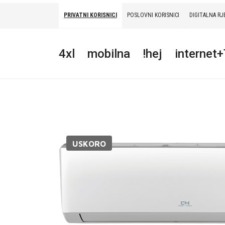
PRIVATNI KORISNICI
POSLOVNI KORISNICI
DIGITALNA RJ
PRIVATNI
POSLOVNI
DIGITALNA RJEŠENJA
HT ERONET
4xl
mobilna
!hej
internet
4XL
MOBILNA
!HEJ
INTERNET+TV
USKORO
PRIJENOS BROJA
AKCIJE
MOJ PROFIL