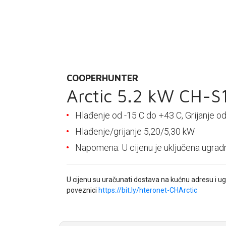
E-RAČUN
PODRŠKA
TELEFONSKI IMENIK
COOPERHUNTER
Arctic 5.2 kW CH-
Hlađenje od -15 C do +43 C, Grijanje o
Hlađenje/grijanje 5,20/5,30 kW
Napomena: U cijenu je uključena ugrad
U cijenu su uračunati dostava na kućnu adresu i ug
poveznici
https://bit.ly/hteronet-CHArctic