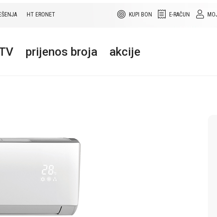
EŠENJA
HT ERONET
KUPI BON
E-RAČUN
MOJ
+TV
prijenos broja
akcije