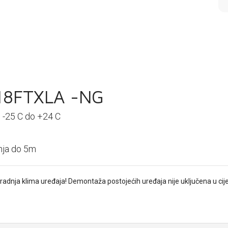
S18FTXLA -NG
d -25 C do +24 C
nja do 5m
radnja klima uređaja! Demontaža postojećih uređaja nije uključena u cij