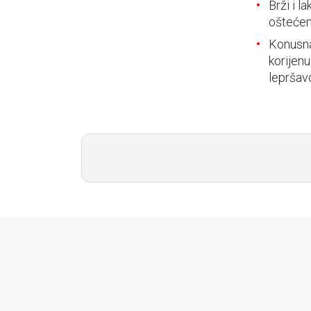
E-RAČUN
Brži i l
oštećen
PODRŠKA
Konusna
korijen
TELEFONSKI IMENIK
lepršav