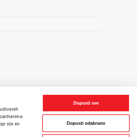
Dopusti sve
ruštvenih
 partnerima
Dopusti odabrano
oje ste im