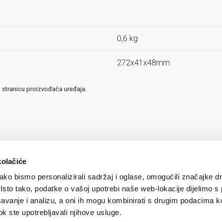
0,6 kg
272x41x48mm
u stranicu proizvođača uređaja.
kolačiće
ko bismo personalizirali sadržaj i oglase, omogućili značajke d
. Isto tako, podatke o vašoj upotrebi naše web-lokacije dijelimo s
avanje i analizu, a oni ih mogu kombinirati s drugim podacima k
 dok ste upotrebljavali njihove usluge.