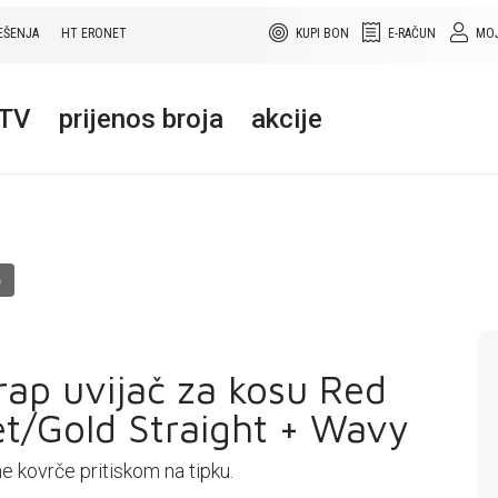
EŠENJA
HT ERONET
KUPI BON
E-RAČUN
MOJ
+TV
prijenos broja
akcije
O
rap uvijač za kosu Red
et/Gold Straight + Wavy
e kovrče pritiskom na tipku.