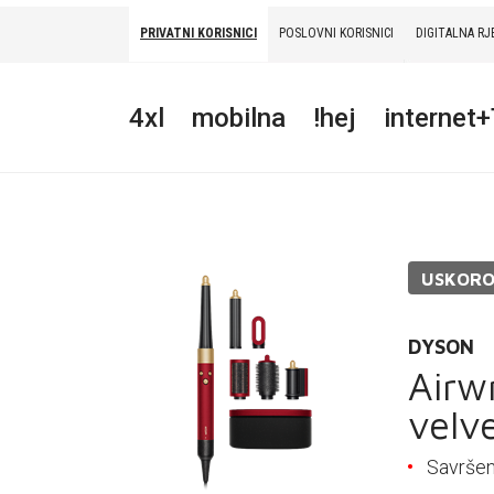
PRIVATNI KORISNICI
POSLOVNI KORISNICI
DIGITALNA RJ
PRIVATNI
POSLOVNI
DIGITALNA RJEŠENJA
HT ERONET
4xl
mobilna
!hej
internet
4XL
MOBILNA
!HEJ
USKOR
INTERNET+TV
PRIJENOS BROJA
DYSON
Airw
AKCIJE
velv
MOJ PROFIL
Savršen