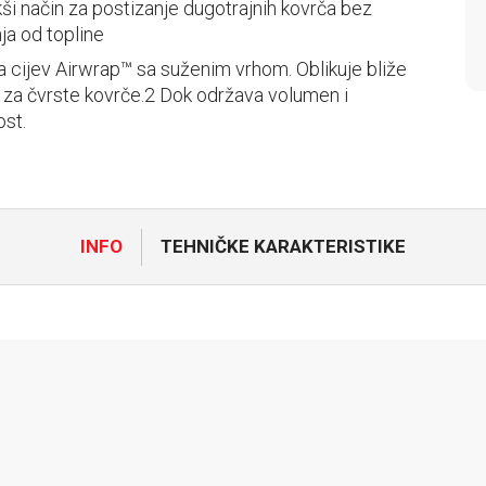
akši način za postizanje dugotrajnih kovrča bez
ja od topline
 cijev Airwrap™ sa suženim vrhom. Oblikuje bliže
u za čvrste kovrče.2 Dok održava volumen i
ost.
INFO
TEHNIČKE KARAKTERISTIKE