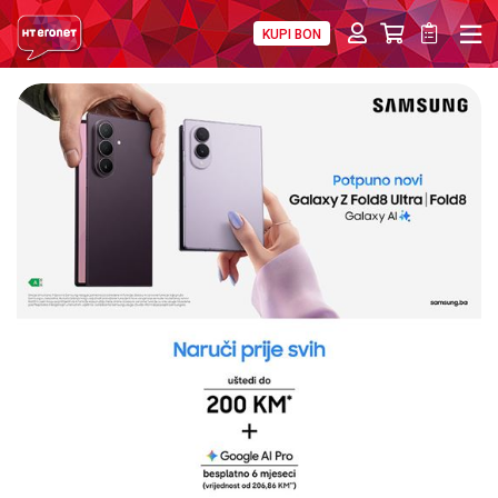
KUPI BON
PRIVATNI
POSLOVNI
DIGITALNA RJEŠENJA
HT ERONET
4XL
MOBILNA
!HEJ
INTERNET+TV
PRIJENOS BROJA
AKCIJE
MOJ PROFIL