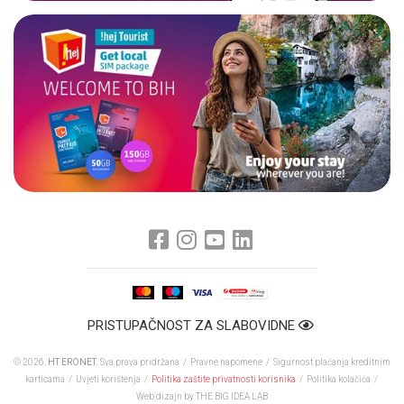
PRISTUPAČNOST ZA SLABOVIDNE
© 2026.
HT ERONET
. Sva prava pridržana /
Pravne napomene
/
Sigurnost plaćanja kreditnim
karticama
/
Uvjeti korištenja
/
Politika zaštite privatnosti korisnika
/
Politika kolačića
/
Web dizajn
by THE BIG IDEA LAB