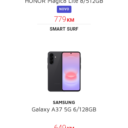
HONOR Magic8 Lite 8/512GB
NOVO
779
KM
SMART SURF
SAMSUNG
Galaxy A37 5G 6/128GB
POKLON
649