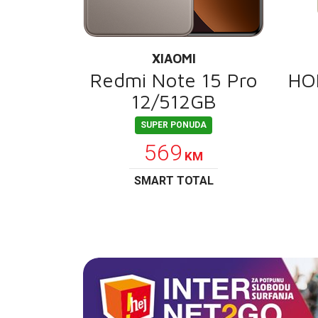
XIAOMI
Redmi Note 15 Pro
HO
12/512GB
SUPER PONUDA
569
KM
SMART TOTAL