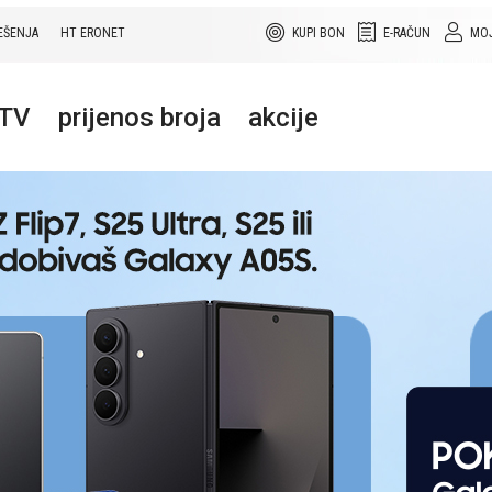
EŠENJA
HT ERONET
KUPI BON
E-RAČUN
MOJ
+TV
prijenos broja
akcije