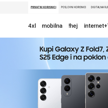
PRIVATNI KORISNICI
POSLOVNI KORISNICI
DIGITALNA RJ
PRIVATNI
POSLOVNI
DIGITALNA RJEŠENJA
HT ERONET
4xl
mobilna
!hej
internet
4XL
MOBILNA
!HEJ
INTERNET+TV
PRIJENOS BROJA
AKCIJE
MOJ PROFIL