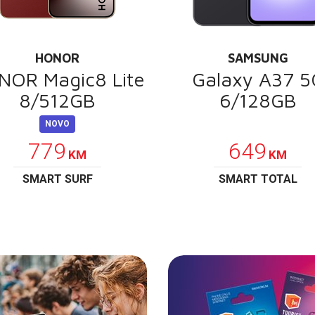
HONOR
SAMSUNG
NOR Magic8 Lite
Galaxy A37 5
8/512GB
6/128GB
NOVO
POKLON
779
649
KM
KM
SMART SURF
SMART TOTAL